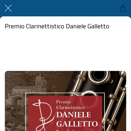
Premio Clarinettistico Daniele Galletto
Ex Convento dei Padri Riformati, Petralia Sottana
 domenica 16 novembre 2025  dalle 08:00 alle 23:59 