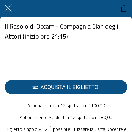
Il Rasoio di Occam - Compagnia Clan degli
Attori (inizio ore 21:15)
Teatro Grifeo 108 Corso Paolo Agliata Petralia Sottana
 sabato 05 aprile 2025  dalle 11:00 alle 23:59 
ACQUISTA IL BIGLIETTO
Abbonamento a 12 spettacoli € 100,00
Abbonamento Studenti a 12 spettacoli € 80,00
Biglietto singolo € 12. È possibile utilizzare la Carta Docente e